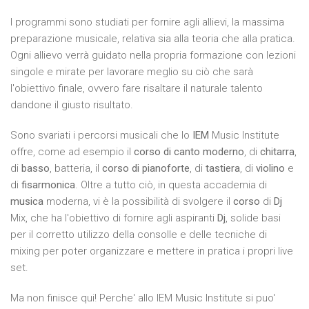
I programmi sono studiati per fornire agli allievi, la massima
preparazione musicale, relativa sia alla teoria che alla pratica.
Ogni allievo verrà guidato nella propria formazione con lezioni
singole e mirate per lavorare meglio su ciò che sarà
l'obiettivo finale, ovvero fare risaltare il naturale talento
dandone il giusto risultato.
Sono svariati i percorsi musicali che lo
IEM
Music Institute
offre, come ad esempio il
corso di canto moderno
, di
chitarra
,
di
basso
, batteria, il
corso di pianoforte
, di
tastiera
, di
violino
e
di
fisarmonica
. Oltre a tutto ciò, in questa accademia di
musica
moderna, vi è la possibilità di svolgere il
corso
di
Dj
Mix, che ha l'obiettivo di fornire agli aspiranti
Dj
, solide basi
per il corretto utilizzo della consolle e delle tecniche di
mixing per poter organizzare e mettere in pratica i propri live
set.
Ma non finisce qui! Perche' allo IEM Music Institute si puo'